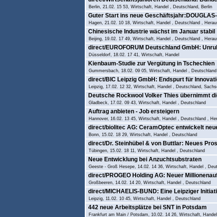
Berlin, 21.02. 15 53, Wirtschaft, Handel , Deutschland, Berlin
Guter Start ins neue Geschäftsjahr:DOUGLAS
Hagen, 21.02. 10 18, Wirtschaft, Handel , Deutschland , H
Chinesische Industrie wächst im Januar stabil
Beijing, 19.02. 17 49, Wirtschaft, Handel , Deutschland , Hera
direct/EUROFORUM Deutschland GmbH: Unruh
Düsseldorf, 18.02. 17 41, Wirtschaft, Handel
Kienbaum-Studie zur Vergütung in Tschechien
Gummersbach, 18.02. 09 05, Wirtschaft, Handel , Deutschlan
direct/BIC Leipzig GmbH: Endspurt für Innovat
Leipzig, 17.02. 12 32, Wirtschaft, Handel , Deutschland, Sach
Deutsche Rockwool Volker Thies übernimmt di
Gladbeck, 17.02. 09 43, Wirtschaft, Handel , Deutschland
Auftrag anbieten - Job ersteigern
Hannover, 16.02. 13 45, Wirtschaft, Handel , Deutschland , H
direct/biolitec AG: CeramOptec entwickelt ne
Bonn, 15.02. 18 29, Wirtschaft, Handel , Deutschland
direct/Dr. Steinhübel & von Buttlar: Neues Pro
Tübingen, 15.02. 18 11, Wirtschaft, Handel , Deutschland
Neue Entwicklung bei Anzuchtsubstraten
Geeste - Groß Hesepe, 14.02. 14 36, Wirtschaft, Handel , D
direct/PROGEO Holding AG: Neuer Millionenau
Großbeeren, 14.02. 14 20, Wirtschaft, Handel , Deutschland
direct/MICHAELIS-BUND: Eine Leipziger Initiat
Leipzig, 11.02. 10 45, Wirtschaft, Handel , Deutschland
442 neue Arbeitsplätze bei SNT in Potsdam
Frankfurt am Main / Potsdam, 10.02. 14 26, Wirtschaft, Hand