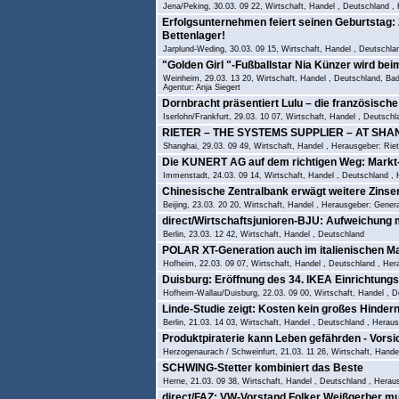
Jena/Peking, 30.03. 09 22, Wirtschaft, Handel , Deutschland ,
Erfolgsunternehmen feiert seinen Geburtstag: 
Bettenlager!
Jarplund-Weding, 30.03. 09 15, Wirtschaft, Handel , Deutsch
"Golden Girl "-Fußballstar Nia Künzer wird be
Weinheim, 29.03. 13 20, Wirtschaft, Handel , Deutschland, B
Agentur: Anja Siegert
Dornbracht präsentiert Lulu – die französische
Iserlohn/Frankfurt, 29.03. 10 07, Wirtschaft, Handel , Deutsch
RIETER – THE SYSTEMS SUPPLIER – AT SHA
Shanghai, 29.03. 09 49, Wirtschaft, Handel , Herausgeber: Riet
Die KUNERT AG auf dem richtigen Weg: Markt-
Immenstadt, 24.03. 09 14, Wirtschaft, Handel , Deutschlan
Chinesische Zentralbank erwägt weitere Zinse
Beijing, 23.03. 20 20, Wirtschaft, Handel , Herausgeber: Gener
direct/Wirtschaftsjunioren-BJU: Aufweichung m
Berlin, 23.03. 12 42, Wirtschaft, Handel , Deutschland
POLAR XT-Generation auch im italienischen Mar
Hofheim, 22.03. 09 07, Wirtschaft, Handel , Deutschland , H
Duisburg: Eröffnung des 34. IKEA Einrichtung
Hofheim-Wallau/Duisburg, 22.03. 09 00, Wirtschaft, Handel ,
Linde-Studie zeigt: Kosten kein großes Hindern
Berlin, 21.03. 14 03, Wirtschaft, Handel , Deutschland , Herau
Produktpiraterie kann Leben gefährden - Vorsi
Herzogenaurach / Schweinfurt, 21.03. 11 26, Wirtschaft, Hand
SCHWING-Stetter kombiniert das Beste
Herne, 21.03. 09 38, Wirtschaft, Handel , Deutschland , H
direct/FAZ: VW-Vorstand Folker Weißgerber m