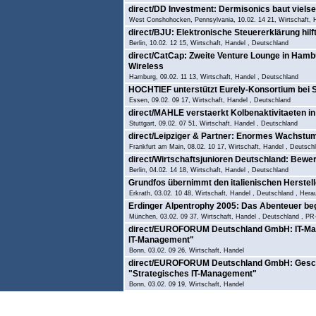
direct/DD Investment: Dermisonics baut viels
West Conshohocken, Pennsylvania, 10.02. 14 21, Wirtschaft, 
direct/BJU: Elektronische Steuererklärung hil
Berlin, 10.02. 12 15, Wirtschaft, Handel , Deutschland
direct/CatCap: Zweite Venture Lounge in Ham
Wireless
Hamburg, 09.02. 11 13, Wirtschaft, Handel , Deutschland
HOCHTIEF unterstützt Eurely-Konsortium bei S
Essen, 09.02. 09 17, Wirtschaft, Handel , Deutschland
direct/MAHLE verstaerkt Kolbenaktivitaeten in
Stuttgart, 09.02. 07 51, Wirtschaft, Handel , Deutschland
direct/Leipziger & Partner: Enormes Wachstu
Frankfurt am Main, 08.02. 10 17, Wirtschaft, Handel , Deutsch
direct/Wirtschaftsjunioren Deutschland: Bew
Berlin, 04.02. 14 18, Wirtschaft, Handel , Deutschland
Grundfos übernimmt den italienischen Herstell
Erkrath, 03.02. 10 48, Wirtschaft, Handel , Deutschland ,
Erdinger Alpentrophy 2005: Das Abenteuer beg
München, 03.02. 09 37, Wirtschaft, Handel , Deutschland , P
direct/EUROFORUM Deutschland GmbH: IT-Mana
IT-Management"
Bonn, 03.02. 09 26, Wirtschaft, Handel
direct/EUROFORUM Deutschland GmbH: Geschwi
"Strategisches IT-Management"
Bonn, 03.02. 09 19, Wirtschaft, Handel