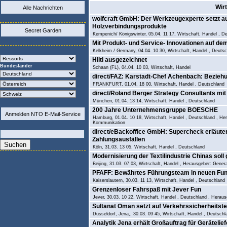
Wir
Alle Nachrichten
wolfcraft GmbH: Der Werkzeugexperte setzt a
Holzverbindungsprodukte
Secret Garden
Kempenich/ Königswinter, 05.04. 11 17, Wirtschaft, Handel , 
Mit Produkt- und Service- Innovationen auf de
Kelkheim / Germany, 04.04. 10 30, Wirtschaft, Handel , D
Hilti ausgezeichnet
Bundesländer
Schaan (FL), 04.04. 10 03, Wirtschaft, Handel
direct/FAZ: Karstadt-Chef Achenbach: Beziehu
FRANKFURT, 01.04. 18 00, Wirtschaft, Handel , Deutschland
direct/Roland Berger Strategy Consultants mit
München, 01.04. 13 14, Wirtschaft, Handel , Deutschland
200 Jahre Unternehmensgruppe BOESCHE
Anmelden NTO E-Mail-Service
Hamburg, 01.04. 10 18, Wirtschaft, Handel , Deutschland ,
Kommunikation
direct/eBackoffice GmbH: Supercheck erläute
Zahlungsausfällen
Köln, 31.03. 13 05, Wirtschaft, Handel , Deutschland
Modernisierung der Textilindustrie Chinas soll
Beijing, 31.03. 07 03, Wirtschaft, Handel , Herausgeber: Gener
PFAFF: Bewährtes Führungsteam in neuen Fun
Kaiserslautern, 30.03. 11 13, Wirtschaft, Handel , Deutschland
Grenzenloser Fahrspaß mit Jever Fun
Jever, 30.03. 10 22, Wirtschaft, Handel , Deutschland , Herau
Sultanat Oman setzt auf Verkehrssicherheitst
Düsseldorf, Jena,, 30.03. 09 45, Wirtschaft, Handel , Deutsc
Analytik Jena erhält Großauftrag für Gerätelie