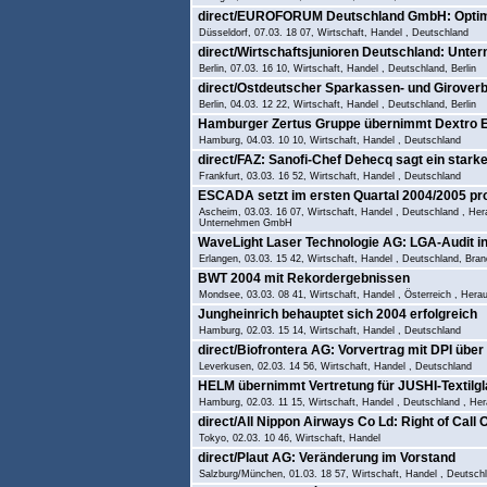
direct/EUROFORUM Deutschland GmbH: Optimi
Düsseldorf, 07.03. 18 07, Wirtschaft, Handel , Deutschland
direct/Wirtschaftsjunioren Deutschland: Unte
Berlin, 07.03. 16 10, Wirtschaft, Handel , Deutschland, Berlin
direct/Ostdeutscher Sparkassen- und Giroverb
Berlin, 04.03. 12 22, Wirtschaft, Handel , Deutschland, Berlin
Hamburger Zertus Gruppe übernimmt Dextro E
Hamburg, 04.03. 10 10, Wirtschaft, Handel , Deutschland
direct/FAZ: Sanofi-Chef Dehecq sagt ein sta
Frankfurt, 03.03. 16 52, Wirtschaft, Handel , Deutschland
ESCADA setzt im ersten Quartal 2004/2005 pro
Ascheim, 03.03. 16 07, Wirtschaft, Handel , Deutschland , H
Unternehmen GmbH
WaveLight Laser Technologie AG: LGA-Audit in
Erlangen, 03.03. 15 42, Wirtschaft, Handel , Deutschland, Bra
BWT 2004 mit Rekordergebnissen
Mondsee, 03.03. 08 41, Wirtschaft, Handel , Österreich , He
Jungheinrich behauptet sich 2004 erfolgreich
Hamburg, 02.03. 15 14, Wirtschaft, Handel , Deutschland
direct/Biofrontera AG: Vorvertrag mit DPI übe
Leverkusen, 02.03. 14 56, Wirtschaft, Handel , Deutschland
HELM übernimmt Vertretung für JUSHI-Textilg
Hamburg, 02.03. 11 15, Wirtschaft, Handel , Deutschland , H
direct/All Nippon Airways Co Ld: Right of Call 
Tokyo, 02.03. 10 46, Wirtschaft, Handel
direct/Plaut AG: Veränderung im Vorstand
Salzburg/München, 01.03. 18 57, Wirtschaft, Handel , Deutsch