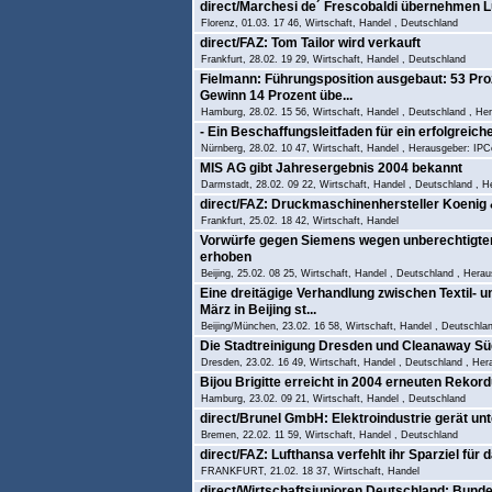
direct/Marchesi de´ Frescobaldi übernehmen Luc
Florenz, 01.03. 17 46, Wirtschaft, Handel , Deutschland
direct/FAZ: Tom Tailor wird verkauft
Frankfurt, 28.02. 19 29, Wirtschaft, Handel , Deutschland
Fielmann: Führungsposition ausgebaut: 53 Proz
Gewinn 14 Prozent übe...
Hamburg, 28.02. 15 56, Wirtschaft, Handel , Deutschland , He
- Ein Beschaffungsleitfaden für ein erfolgreiche
Nürnberg, 28.02. 10 47, Wirtschaft, Handel , Herausgeber: IPC
MIS AG gibt Jahresergebnis 2004 bekannt
Darmstadt, 28.02. 09 22, Wirtschaft, Handel , Deutschland , 
direct/FAZ: Druckmaschinenhersteller Koenig 
Frankfurt, 25.02. 18 42, Wirtschaft, Handel
Vorwürfe gegen Siemens wegen unberechtigter
erhoben
Beijing, 25.02. 08 25, Wirtschaft, Handel , Deutschland , Hera
Eine dreitägige Verhandlung zwischen Textil- u
März in Beijing st...
Beijing/München, 23.02. 16 58, Wirtschaft, Handel , Deutschla
Die Stadtreinigung Dresden und Cleanaway Süd
Dresden, 23.02. 16 49, Wirtschaft, Handel , Deutschland , H
Bijou Brigitte erreicht in 2004 erneuten Reko
Hamburg, 23.02. 09 21, Wirtschaft, Handel , Deutschland
direct/Brunel GmbH: Elektroindustrie gerät un
Bremen, 22.02. 11 59, Wirtschaft, Handel , Deutschland
direct/FAZ: Lufthansa verfehlt ihr Sparziel für
FRANKFURT, 21.02. 18 37, Wirtschaft, Handel
direct/Wirtschaftsjunioren Deutschland: Bunde