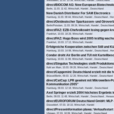
Wiesbaden, 11.03. 13 39, Wirtschaft, Handel , Deutschland
direct/BIOCOM AG: New European Biotechnolog
Berlin, 11.03. 11 42, Wirtschaft, Handel , Deutschland
New Danish Distributor For SAM Electronics
Hamburg, 11.03. 09 44, Wirtschaft, Handel , Deutschland , H
direct/Ostdeutscher Sparkassen- und Girover
Berlin/Potsdam, 11.03. 09 24, Wirtschaft, Handel , Deutschland
direct/FAZ: EZB-Chefvolkswirt Issing gegen k
Frankfurt, 10.03. 18 29, Wirtschaft, Handel
direct/FAZ: Hugo Boss wird 2005 kräftig wach
Frankfurt, 10.03. 17 12, Wirtschaft, Handel
Erfolgreiche Kooperation zwischen Still und K
Hamburg, 10.03. 14 08, Wirtschaft, Handel , Deutschland , 
Condor droht Air Berlin und TUI mit Kartellbe
Hamburg, 10.03. 11 08, Wirtschaft, Handel , Deutschland
direct/Singulus Technologies stellt Produktion
Kahl am Main, 10.03. 09 26, Wirtschaft, Handel , Deutschland
direct/Capgemini: Deutschland erzielt mit die 
Brüssel/Berlin, 09.03. 12 20, Wirtschaft, Handel , Deutschland
direct/CatCap: LPR gewinnt mit Mikrowellen-P
Kommunikation 2005"
Hamburg, 09.03. 12 18, Wirtschaft, Handel , Deutschland
Axel Springer erzielt 2004 höchstes Ergebnis
Berlin, 09.03. 11 48, Wirtschaft, Handel , Deutschland , Herau
direct/EUROFORUM Deutschland GmbH: MLP - G
Düsseldorf, 07.03. 18 10, Wirtschaft, Handel
direct/Presseinformation plawa: Verkaufsstar
Uhingen, 07.03. 18 09, Wirtschaft, Handel , Deutschland