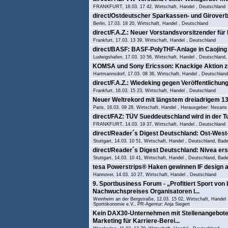
FRANKFURT, 18.03. 17 42, Wirtschaft, Handel , Deutschland
direct/Ostdeutscher Sparkassen- und Girover
Berlin, 17.03. 18 20, Wirtschaft, Handel , Deutschland
direct/F.A.Z.: Neuer Vorstandsvorsitzender für
Frankfurt, 17.03. 13 39, Wirtschaft, Handel , Deutschland
direct/BASF: BASF-PolyTHF-Anlage in Caojing
Ludwigshafen, 17.03. 10 56, Wirtschaft, Handel , Deutschland,
KOMSA und Sony Ericsson: Knackige Aktion zum
Hartmannsdorf, 17.03. 08 36, Wirtschaft, Handel , Deutschland
direct/F.A.Z.: Wiedeking gegen Veröffentlichu
Frankfurt, 16.03. 15 23, Wirtschaft, Handel , Deutschland
Neuer Weltrekord mit längstem dreiadrigem 1
Paris, 16.03. 09 28, Wirtschaft, Handel , Herausgeber: Nexa
direct/FAZ: TÜV Sueddeutschland wird in der Tu
FRANKFURT, 14.03. 19 37, Wirtschaft, Handel , Deutschland
direct/Reader´s Digest Deutschland: Ost-West-
Stuttgart, 14.03. 10 51, Wirtschaft, Handel , Deutschland, Ba
direct/Reader´s Digest Deutschland: Nivea ers
Stuttgart, 14.03. 10 41, Wirtschaft, Handel , Deutschland, Ba
tesa Powerstrips® Haken gewinnen IF design 
Hannover, 14.03. 10 27, Wirtschaft, Handel , Deutschland
9. Sportbusiness Forum - „Profitiert Sport von
Nachwuchspreises Organisatoren l...
Weinheim an der Bergstraße, 12.03. 15 02, Wirtschaft, Handel
Sportökonomie e.V., PR-Agentur: Anja Siegert
Kein DAX30-Unternehmen mit Stellenangebote
Marketing für Karriere-Berei...