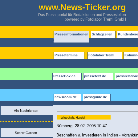
www.News-Ticker.org
Das Presseportal für Redaktionen und Pressestellen
Fotolabor Treml GmbH
powered by
Presseinformationen
Schlagzeilen
Kundenbere
Pressetermine
Fotolabor Treml
Kolumn
PresseBox.de
pressetext.de
pressrelation
newsroom.de
pressguide.de
Alle Nachrichten
Wirtschaft, Handel
Nürnberg, 28.02. 2005 10:47
Secret Garden
Beschaffen & Investieren in Indien - Vorankü