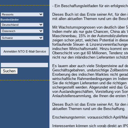
- Ein Beschaffungsleitfaden für ein erfolgreic
Dieses Buch ist das Erste seiner Art, für de
mit allen aktuellen Themen rund um die Besc
Bundesländer
Mit Wachstumsprognosen von deutlich über 5%
Indien mehr als nur gute Chancen, China al
Maschinenbau, 15% in der Automobilzuliefere
zeigen schon jetzt, welches Potential in die
fortlaufende Steuer- & Linzenzvereinfachunge
indischen Wirtschaftsmarkt. Hinzu kommt eine
Anmelden NTO E-Mail-Service
Oberschicht von gut 60 Millionen, Tendenz s
nicht nur den inländischen Lieferanten schüt
Es lauern aber auch viele Stolpersteine auf
Geschäftsgebahren, undursichtige Zollbesti
Erorberung des indischen Marktes nicht gerad
wirtschaftliche Rahmenbedingungen im Indien
Sie die richtigen Lieferanten und die richtig
sichergestellt werden. Abgerundet wird das 
von Auslandsgeschäften, Vorstellung von Son
Anlaufstellensammlung, die Ihnen die ersten S
Dieses Buch ist das Erste seiner Art, für den
aktuellen Themen rund um die Beschaffung.
Erscheinungstermin: voraussichtlich April/Ma
Interessenten können sich vorab direkt an IP