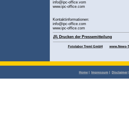
info@ipc-office.vom
www.ipc-office.com
Kontaktinformationen:
info@ipc-office.com
www.ipc-office.com
Drucken der Pressemitteilung
Fotolabor Treml GmbH
www.News-Ti
Home
|
Impressum
|
Disclaimer