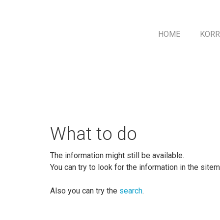
Skip
to
main
HOME
KORR
content
What to do
The information might still be available.
You can try to look for the information in the sitem
Also you can try the
search
.