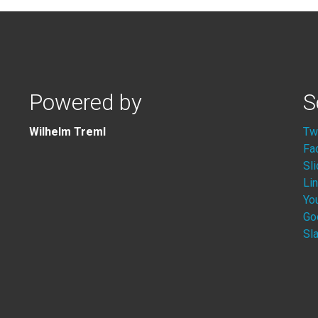
Powered by
S
Wilhelm Treml
Tw
Fa
Sl
Li
Yo
Go
Sl