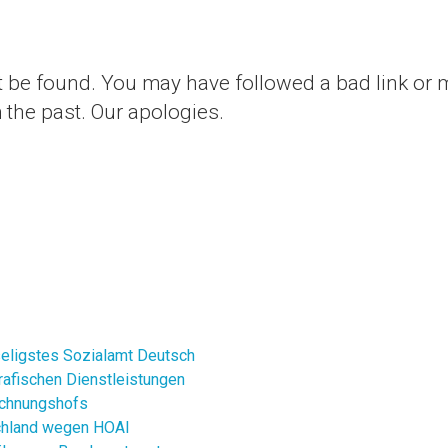
 be found.
You may have followed a bad link or 
the past. Our apologies.
seligstes Sozialamt Deutsch
rafischen Dienstleistungen
echnungshofs
chland wegen HOAI