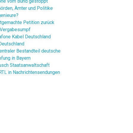
nhöhe vom Bund gestoppt
hörden, Ämter und Politike
genieure?
stgemachte Petition zurück
m Vergabesumpf
dafone Kabel Deutschland
Deutschland
ntraler Bestandteil deutsche
fung in Bayern
usch Staatsanwaltschaft
TL in Nachrichtensendungen