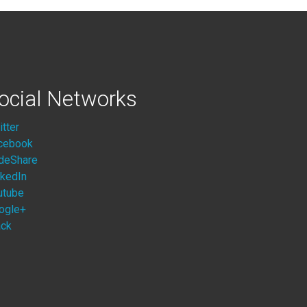
ocial Networks
itter
cebook
ideShare
nkedIn
utube
ogle+
ack