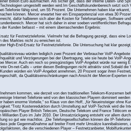
er Billion Euro ausmachen. Als sicher gilt, dass der interne Daten- und Spr
-Technologien umgestellt werden wird.Im Geschäftskundenbereich setzt sich Vo
net-Telefonie fähig sind, um 55 Prozent. Die Unternehmen haben klar erkannt,
machen können. Mercer erwartet hier ein Einsparpotenzial von etwa 30 Proze
eicht, dafür halbieren sich aber die Kosten für Telefonanlagen, Software und
undenbereich. Mercer hat sich daher in einer soeben veröffentlichten Befra
 der Kunden befasst – mit einem überraschenden Ergebnis:
 Ersatz für Festnetztelefonie. Vielmehr hat die Befragung gezeigt, dass eine L
 des Marktes nicht zu erreichen ist.
eter High-End-Ersatz für Festnetztelefonie. Die Untersuchung hat klar gezeigt,
ualitätsniveau würden lediglich zwei Prozent der Verbraucher VoIP-Angebote 
hqualität und Verzögerungen bei der Übertragung, wie sie heute bei VoIP-Ang
ei Mercer. Auch ein noch so preisgünstiges VoIP-Angebot würde nur wenig Erf
nte On-net-Calls – unter diesen Bedingungen nicht attraktiv sind.Sobald die 
r Kunden würden ein VoIP-Angebot annehmen, 20 Prozent sogar ihren Festnetz
geschäft, da Qualitätseinschränkungen nach Ansicht der Mercer-Experten in
eilnehmern kommen, wie derzeit von den traditionellen Telekom-Konzernen be
preisige Internet-Telefonie wird von den klassischen Playern dominiert werde
ter haben enorme Vorteile,“ so Klaus von den Hoff, „für Neueinsteiger ohne Ku
igkeit.“Trotz Kostenreduktion durch Umstellung auf VoIP-Technik wird die Inte
europäischen Player British Telecom, Deutsche Telekom und France Télécom er
en Milliarden Euro im Jahr 2010. Der Umsatzrückgang entsteht vor allem durc
ng so gut wie machtlos. „Die Telefongesellschaften können die IP-Telefonie n
 dass jede Gegenmaßnahme auf breiter Front mehr Umsätze kannibalisieren, 
rfolgsfaktoren, die die verschiedenen Player – Festnetzanbieter, Mobilfunkunt