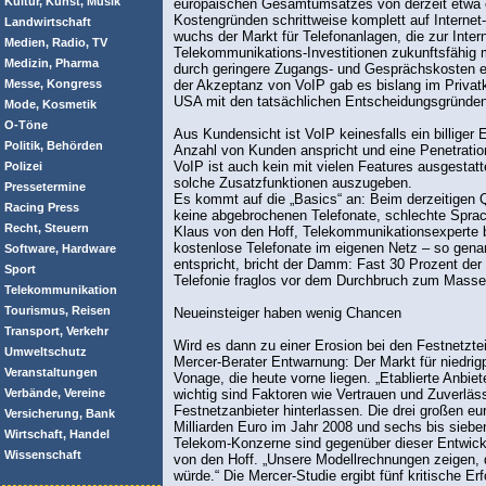
Kultur, Kunst, Musik
europäischen Gesamtumsatzes von derzeit etwa ein
Kostengründen schrittweise komplett auf Internet
Landwirtschaft
wuchs der Markt für Telefonanlagen, die zur Inter
Medien, Radio, TV
Telekommunikations-Investitionen zukunftsfähig 
Medizin, Pharma
durch geringere Zugangs- und Gesprächskosten err
Messe, Kongress
der Akzeptanz von VoIP gab es bislang im Privatk
USA mit den tatsächlichen Entscheidungsgründen
Mode, Kosmetik
O-Töne
Aus Kundensicht ist VoIP keinesfalls ein billiger
Politik, Behörden
Anzahl von Kunden anspricht und eine Penetration
VoIP ist auch kein mit vielen Features ausgestatt
Polizei
solche Zusatzfunktionen auszugeben.
Pressetermine
Es kommt auf die „Basics“ an: Beim derzeitigen Q
Racing Press
keine abgebrochenen Telefonate, schlechte Sprac
Recht, Steuern
Klaus von den Hoff, Telekommunikationsexperte b
kostenlose Telefonate im eigenen Netz – so genan
Software, Hardware
entspricht, bricht der Damm: Fast 30 Prozent de
Sport
Telefonie fraglos vor dem Durchbruch zum Massen
Telekommunikation
Tourismus, Reisen
Neueinsteiger haben wenig Chancen
Transport, Verkehr
Wird es dann zu einer Erosion bei den Festnetzt
Umweltschutz
Mercer-Berater Entwarnung: Der Markt für niedrig
Veranstaltungen
Vonage, die heute vorne liegen. „Etablierte Anbie
Verbände, Vereine
wichtig sind Faktoren wie Vertrauen und Zuverläss
Festnetzanbieter hinterlassen. Die drei großen 
Versicherung, Bank
Milliarden Euro im Jahr 2008 und sechs bis sieb
Wirtschaft, Handel
Telekom-Konzerne sind gegenüber dieser Entwicklu
Wissenschaft
von den Hoff. „Unsere Modellrechnungen zeigen,
würde.“ Die Mercer-Studie ergibt fünf kritische E