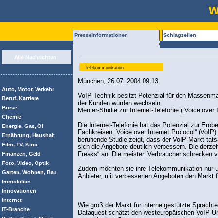
w
Presseinformationen
Schlagzeilen
Alle Nachrichten
Telekommunikation
München, 26.07. 2004 09:13
Auto, Motor, Verkehr
VoIP-Technik besitzt Potenzial für den Massenmark
Beruf, Karriere
der Kunden würden wechseln
Börse
Mercer-Studie zur Internet-Telefonie („Voice over 
Chemie
Die Internet-Telefonie hat das Potenzial zur Er
Energie, Gas, Öl
Fachkreisen „Voice over Internet Protocol“ (VoIP
Ernährung, Haushalt
beruhende Studie zeigt, dass der VoIP-Markt tats
Film, TV, Kino
sich die Angebote deutlich verbessern. Die derzeit
Freaks“ an. Die meisten Verbraucher schrecken vo
Finanzen, Geld
Foto, Video, Optik
Zudem möchten sie ihre Telekommunikation nur un
Garten, Wohnen, Bau
Anbieter, mit verbesserten Angeboten den Markt f
Immobilien
Innovationen
Internet
Wie groß der Markt für internetgestützte Sprachtel
IT-Branche
Dataquest schätzt den westeuropäischen VoIP-Umsa