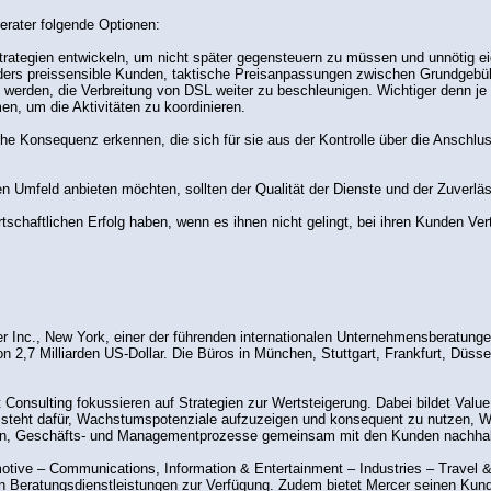
erater folgende Optionen:
trategien entwickeln, um nicht später gegensteuern zu müssen und unnötig e
onders preissensible Kunden, taktische Preisanpassungen zwischen Grundgeb
erden, die Verbreitung von DSL weiter zu beschleunigen. Wichtiger denn je i
n, um die Aktivitäten zu koordinieren.
che Konsequenz erkennen, die sich für sie aus der Kontrolle über die Anschlus
en Umfeld anbieten möchten, sollten der Qualität der Dienste und der Zuver
rtschaftlichen Erfolg haben, wenn es ihnen nicht gelingt, bei ihren Kunden Ve
r Inc., New York, einer der führenden internationalen Unternehmensberatunge
n 2,7 Milliarden US-Dollar. Die Büros in München, Stuttgart, Frankfurt, Düss
onsulting fokussieren auf Strategien zur Wertsteigerung. Dabei bildet Value
steht dafür, Wachstumspotenziale aufzuzeigen und konsequent zu nutzen, W
tion, Geschäfts- und Managementprozesse gemeinsam mit den Kunden nachhal
tive – Communications, Information & Entertainment – Industries – Travel &
von Beratungsdienstleistungen zur Verfügung. Zudem bietet Mercer seinen Ku