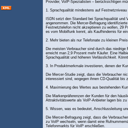
Provider, VoIP-Spezialisten – berücksichtigen mü
1. Sprachqualität mindestens auf Festnetzniveau 
ISDN setzt den Standard bei Sprachqualität und Ve
angenommen. Die Mercer-Befragung identifizierte d
Festnetztelefon nicht akzeptieren zu wollen, 29 
es vom Mobilfunk kennt, als Kaufhindernis für ein
2. Mehr bieten als nur Telefonate zu kleinen Prei
Die meisten Verbraucher sind durch das niedrige
erreicht man 2,9 Prozent mehr Käufer. Eine Halbi
Sprachqualität und höheren Verlässlichkeit. Könn
3. In Produktmerkmale investieren, denen der Ku
Die Mercer-Studie zeigt, dass die Verbraucher n
interessiert sind, wogegen ihnen CD-Qualität bis 
4. Maximierung des Wertes aus bestehenden Ku
Die Markenpräferenzen der Kunden für den häuslic
Attraktivitätswerte als VoIP-Anbieter lagen bis 
5. Wissen, was es bedeutet, Anschlussleitung un
Die Mercer-Befragung zeigt, dass die Verbraucher
zu VoIP wechseln, wenn damit eine Rufnummernän
Telefonmarkts für VoIP erschließen.