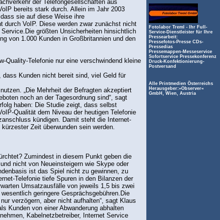
achverkehr der Telefongesellschaften aus
IP bereits stark durch. Allein im Jahr 2003
 dass sie auf diese Weise ihre
nt durch VoIP. Diese werden zwar zunächst nicht
Fotolabor Treml - Ihr Full-
 Service.Die größten Unsicherheiten hinsichtlich
Service-Dienstleister für Ihre
Pressearbeit:
gung von 1.000 Kunden in Großbritannien und den
Pressefotos-Presse CDs-
Pressedias
Pressemappen-Messeservice
Sofortservice Pressekonferenz
ow-Quality-Telefonie nur eine verschwindend kleine
Druck-Konfektionierung-
Postversand
 dass Kunden nicht bereit sind, viel Geld für
Alle Printmedien Österreichs
Herausgeber:»Observer«
nutzen. „Die Mehrheit der Befragten akzeptiert
GmbH, Wien, Austria
eboten noch an der Tagesordnung sind“, sagt
olg haben: Die Studie zeigt, dass selbst
VoIP-Qualität dem Niveau der heutigen Telefonie
anschluss kündigen. Damit steht die Internet-
 kürzester Zeit überwunden sein werden.
fürchtet? Zumindest in diesem Punkt geben die
n und nicht von Neueinsteigern wie Skype oder
ndenbasis ist das Spiel nicht zu gewinnen, zu
rnet-Telefonie tiefe Spuren in den Bilanzen der
warten Umsatzausfälle von jeweils 1,5 bis zwei
h wesentlich geringere Gesprächsgebühren.Die
ur verzögern, aber nicht aufhalten“, sagt Klaus
als Kunden von einer Abwanderung abhalten
ernehmen, Kabelnetzbetreiber, Internet Service