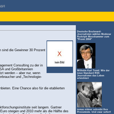
mbH
Deutsche Boulevard-
Journalisten wählen Modezar
Rudolph Mooshammer zum
"Promi 2004"
en sind die Gewinner 30 Prozent
agement Consulting zu der in
USA und Großbritannien
Wilhelm Karl Treml: Wie der
tzt werden – aber nur, wenn
neue Standard RSS
Journalisten das Leben
Verbraucher und „Technologie-
erleichtert
ieten. Eine Chance also für die etablierten
rktforschungsinstitute seit langem. Gartner
tomas nittner schreibt Ihre
 Euro steigen und 2010 mehr als die Hälfte des
Pressetexte. Und zwar sofort!