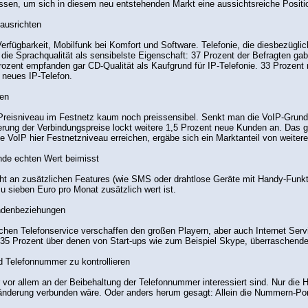
ssen, um sich in diesem neu entstehenden Markt eine aussichtsreiche Positi
ausrichten
rfügbarkeit, Mobilfunk bei Komfort und Software. Telefonie, die diesbezüglich
ie Sprachqualität als sensibelste Eigenschaft: 37 Prozent der Befragten gabe
Prozent empfanden gar CD-Qualität als Kaufgrund für IP-Telefonie. 33 Prozen
 neues IP-Telefon.
sen
 Preisniveau im Festnetz kaum noch preissensibel. Senkt man die VoIP-Grund
erung der Verbindungspreise lockt weitere 1,5 Prozent neue Kunden an. Das gr
te VoIP hier Festnetzniveau erreichen, ergäbe sich ein Marktanteil von weiter
nde echten Wert beimisst
icht an zusätzlichen Features (wie SMS oder drahtlose Geräte mit Handy-Fu
zu sieben Euro pro Monat zusätzlich wert ist.
ndenbeziehungen
hen Telefonservice verschaffen den großen Playern, aber auch Internet Servic
zu 35 Prozent über denen von Start-ups wie zum Beispiel Skype, überraschend
d Telefonnummer zu kontrollieren
 vor allem an der Beibehaltung der Telefonnummer interessiert sind. Nur die 
derung verbunden wäre. Oder anders herum gesagt: Allein die Nummern-Portab