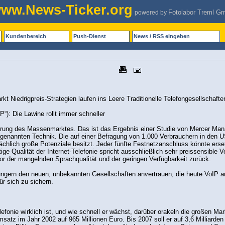
ww.News-Ticker.org
Fotolabor Treml G
powered by
Kundenbereich
Push-Dienst
News / RSS eingeben
t Niedrigpreis-Strategien laufen ins Leere Traditionelle Telefongesellschaft
IP“): Die Lawine rollt immer schneller
oberung des Massenmarktes. Das ist das Ergebnis einer Studie von Mercer Man
) genannten Technik. Die auf einer Befragung von 1.000 Verbrauchern in den 
ächlich große Potenziale besitzt. Jeder fünfte Festnetzanschluss könnte erse
ige Qualität der Internet-Telefonie spricht ausschließlich sehr preissensible 
r der mangelnden Sprachqualität und der geringen Verfügbarkeit zurück.
gern den neuen, unbekannten Gesellschaften anvertrauen, die heute VoIP anb
ür sich zu sichern.
efonie wirklich ist, und wie schnell er wächst, darüber orakeln die großen Ma
tz im Jahr 2002 auf 965 Millionen Euro. Bis 2007 soll er auf 3,6 Milliarden