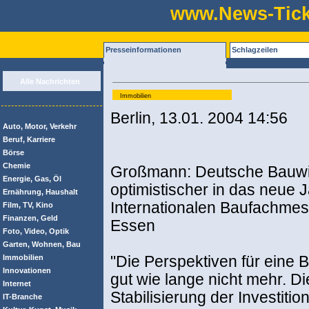
www.News-Tick
Presseinformationen
Schlagzeilen
Alle Nachrichten
Immobilien
Berlin, 13.01. 2004 14:56
Auto, Motor, Verkehr
Beruf, Karriere
Börse
Chemie
Großmann: Deutsche Bauwir
Energie, Gas, Öl
optimistischer in das neue 
Ernährung, Haushalt
Internationalen Baufachm
Film, TV, Kino
Finanzen, Geld
Essen
Foto, Video, Optik
Garten, Wohnen, Bau
Immobilien
"Die Perspektiven für eine 
Innovationen
gut wie lange nicht mehr. 
Internet
Stabilisierung der Investitio
IT-Branche