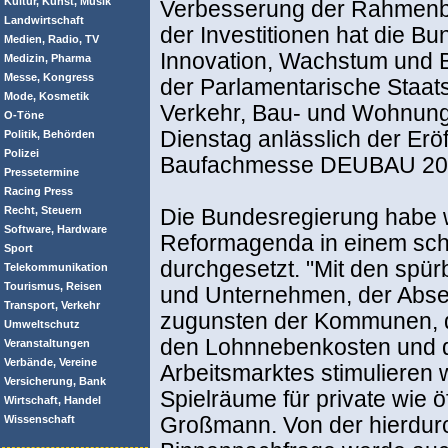
Kultur, Kunst, Musik
Verbesserung der Rahmenbe
Landwirtschaft
der Investitionen hat die B
Medien, Radio, TV
Innovation, Wachstum und Be
Medizin, Pharma
Messe, Kongress
der Parlamentarische Staat
Mode, Kosmetik
Verkehr, Bau- und Wohnun
O-Töne
Dienstag anlässlich der Erö
Politik, Behörden
Polizei
Baufachmesse DEUBAU 200
Pressetermine
Racing Press
Recht, Steuern
Die Bundesregierung habe w
Software, Hardware
Reformagenda in einem schw
Sport
durchgesetzt. "Mit den spür
Telekommunikation
Tourismus, Reisen
und Unternehmen, der Abs
Transport, Verkehr
zugunsten der Kommunen, d
Umweltschutz
den Lohnnebenkosten und de
Veranstaltungen
Verbände, Vereine
Arbeitsmarktes stimulieren
Versicherung, Bank
Spielräume für private wie öf
Wirtschaft, Handel
Wissenschaft
Großmann. Von der hierdur