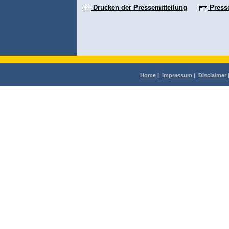
Drucken der Pressemitteilung
Press
Home
|
Impressum
|
Disclaimer