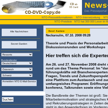
NTO-Presseinformationen
NTO-Internetzeitung
NTO
NTO-Preisliste
NTO hat 300 000 Leser im 
Beruf, Karriere
Alle Nachrichten
Neckarsulm, 07.10. 2008 09:28
Theorie und Praxis der Personalarbeit
Secret Garden
Diskussionsrunden und Workshops
Hier treffen sich die Exper
Bundesländer
Am 26. und 27. November 2008 dreht 
rund um das Thema Personal: Im "dar
führungskräfte mit Branchenexperten
Fragen, Trends und Zukunftsperspekt
eine Plattform zum Austausch und zur
Anmelden NTO E-Mail-Service
umfangreiches Programm: Eröffnungs
konferenz, Talkrunden sowie eine Vi
Die Bandbreite der Themen ist groß: Sie 
Mitarbeitermotivation und strategische
und Rekrutierungsstrategien in Zeiten d
steht in den Anwenderforen im Vordergr