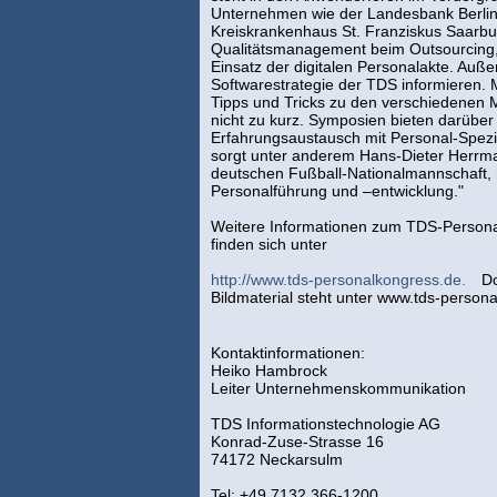
Unternehmen wie der Landesbank Berli
Kreiskrankenhaus St. Franziskus Saarbu
Qualitätsmanagement beim Outsourcing, 
Einsatz der digitalen Personalakte. Auß
Softwarestrategie der TDS informieren. 
Tipps und Tricks zu den verschiedenen
nicht zu kurz. Symposien bieten darüber
Erfahrungsaustausch mit Personal-Spezi
sorgt unter anderem Hans-Dieter Herrma
deutschen Fußball-Nationalmannschaft, m
Personalführung und –entwicklung."
Weitere Informationen zum TDS-Persona
finden sich unter
http://www.tds-personalkongress.de.
Do
Bildmaterial steht unter www.tds-person
Kontaktinformationen:
Heiko Hambrock
Leiter Unternehmenskommunikation
TDS Informationstechnologie AG
Konrad-Zuse-Strasse 16
74172 Neckarsulm
Tel: +49.7132.366-1200