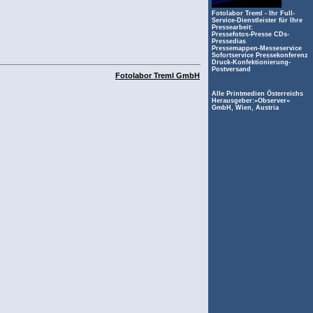
Fotolabor Treml - Ihr Full-
Service-Dienstleister für Ihre
Pressearbeit:
Pressefotos-Presse CDs-
Pressedias
Pressemappen-Messeservice
Sofortservice Pressekonferenz
Druck-Konfektionierung-
Postversand
Fotolabor Treml GmbH
Alle Printmedien Österreichs
Herausgeber:»Observer«
GmbH, Wien, Austria