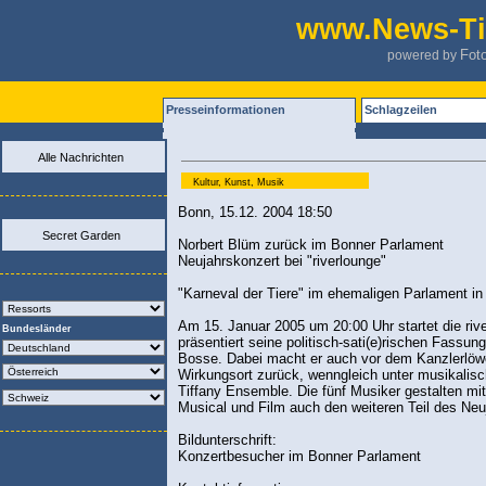
www.News-Ti
Fot
powered by
Presseinformationen
Schlagzeilen
Alle Nachrichten
Kultur, Kunst, Musik
Bonn, 15.12. 2004 18:50
Secret Garden
Norbert Blüm zurück im Bonner Parlament
Neujahrskonzert bei "riverlounge"
"Karneval der Tiere" im ehemaligen Parlament i
Am 15. Januar 2005 um 20:00 Uhr startet die rive
Bundesländer
präsentiert seine politisch-sati(e)rischen Fass
Bosse. Dabei macht er auch vor dem Kanzlerlöwe
Wirkungsort zurück, wenngleich unter musikalisc
Tiffany Ensemble. Die fünf Musiker gestalten mi
Musical und Film auch den weiteren Teil des Ne
Bildunterschrift:
Konzertbesucher im Bonner Parlament