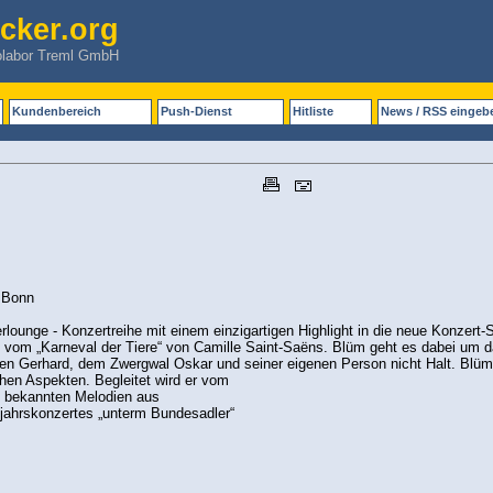
cker.org
olabor Treml GmbH
Kundenbereich
Push-Dienst
Hitliste
News / RSS eingeb
n Bonn
rlounge - Konzertreihe mit einem einzigartigen Highlight in die neue Konzert
ung vom „Karneval der Tiere“ von Camille Saint-Saëns. Blüm geht es dabei um 
n Gerhard, dem Zwergwal Oskar und seiner eigenen Person nicht Halt. Blüm k
hen Aspekten. Begleitet wird er vom
t bekannten Melodien aus
ujahrskonzertes „unterm Bundesadler“