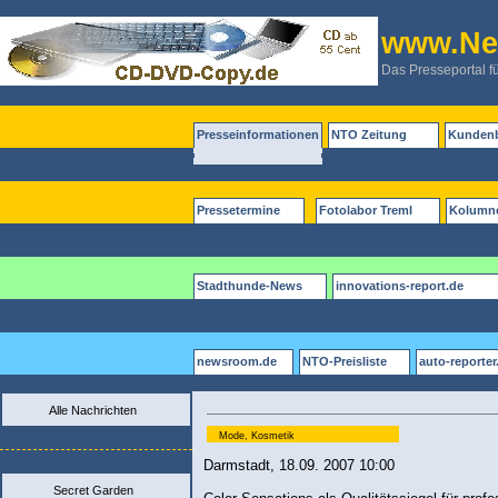
www.New
Das Presseportal f
Presseinformationen
NTO Zeitung
Kundenb
Pressetermine
Fotolabor Treml
Kolumn
Stadthunde-News
innovations-report.de
newsroom.de
NTO-Preisliste
auto-reporter
Alle Nachrichten
Mode, Kosmetik
Darmstadt, 18.09. 2007 10:00
Secret Garden