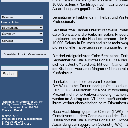
Color Sensations als Qualitätssiegel für prof
10.000 Salons / Nachfrage nach Haarfarben a
Ausbildung zum geprüften Colo
Sensationelle Farbtrends im Herbst und Winte
Professionals
Bundesländer
Seit über zwei Jahren unterstützt Wella Prof
Color Sensations die Farbe im Salon. Frise
Farbtechniken an die Hand bekommen. Der Erfol
10.000 Salons in Deutschland nicht mehr wegz
professionelle Farbergebnisse in unübertroffene
Anmelden NTO E-Mail-Service
Die drei erfolgreichsten Color Sensations Far
September bei Wella Professionals Friseuren e
sich ein „Best of“ verdient. Mit dem Namen „
der Strähnen-Haarfarbe Magma /74 braun-rot 
Kupferbraun.
Haarfarbe – am liebsten vom Experten
Der Wunsch bei Frauen nach professionell erst
Laut GFK (Gesellschaft für Konsumforschung)
Prozent mehr eine Farbveränderung machen al
werden im Auftrag des IVF 2000 repräsentat
"Nichts ist erfolgreicher als der
ihrem Verbraucherverhalten beim Friseurbesuc
Erfolg." www.News-Ticker.org
+.at+.ch verzeichnet 300 000
Visits im Monat.
Neue Ausbildung: geprüfter Colorist (HWK) – s
Gemeinsam mit dem Zentralverband des Deu
Weltneuheit:
Pressefotos mit Rückseitentext
Düsseldorf hat Wella Professionals ab Oktobe
in Farbe ab 0,49
Ausbildung zum „geprüften Colorist (HWK) – st
Fotolabor Treml GmbH