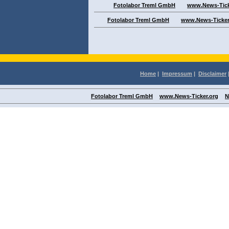
Fotolabor Treml GmbH
www.News-Tick
Fotolabor Treml GmbH
www.News-Ticker
Home
|
Impressum
|
Disclaimer
Fotolabor Treml GmbH
www.News-Ticker.org
N