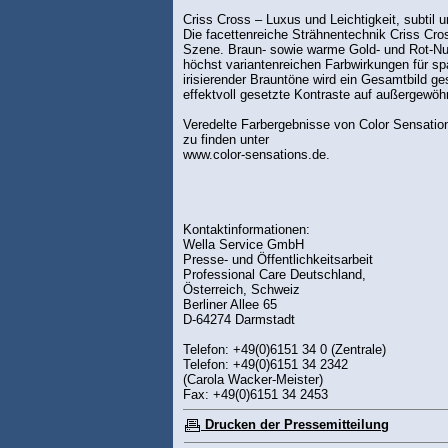
Criss Cross – Luxus und Leichtigkeit, subtil u
Die facettenreiche Strähnentechnik Criss Cro
Szene. Braun- sowie warme Gold- und Rot-Nua
höchst variantenreichen Farbwirkungen für s
irisierender Brauntöne wird ein Gesamtbild g
effektvoll gesetzte Kontraste auf außergewöhn
Veredelte Farbergebnisse von Color Sensation
zu finden unter
www.color-sensations.de.
Kontaktinformationen:
Wella Service GmbH
Presse- und Öffentlichkeitsarbeit
Professional Care Deutschland,
Österreich, Schweiz
Berliner Allee 65
D-64274 Darmstadt
Telefon: +49(0)6151 34 0 (Zentrale)
Telefon: +49(0)6151 34 2342
(Carola Wacker-Meister)
Fax: +49(0)6151 34 2453
Drucken der Pressemitteilung