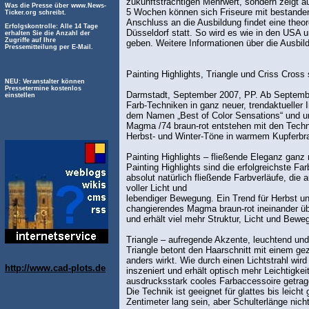
zukunftsträchtigen Mehrwert, sondern zeigt au
Was die Presse über www.News-
5 Wochen können sich Friseure mit bestande
Ticker.org schreibt.
Anschluss an die Ausbildung findet eine the
Erfolgskontrolle: Alle 14 Tage
Düsseldorf statt. So wird es wie in den USA 
erhalten Sie die Anzahl der
Zugriffe auf Ihre
geben. Weitere Informationen über die Ausbil
Pressemitteilung per E-Mail.
Painting Highlights, Triangle und Criss Cross 
NEU: Veranstalter können
Pressetermine kostenlos
Darmstadt, September 2007, PP. Ab September
einstellen
Farb-Techniken in ganz neuer, trendaktueller I
dem Namen „Best of Color Sensations“ und un
Magma /74 braun-rot entstehen mit den Techni
Herbst- und Winter-Töne in warmem Kupferbr
Painting Highlights – fließende Eleganz ganz 
Painting Highlights sind die erfolgreichste Fa
absolut natürlich fließende Farbverläufe, die 
voller Licht und
lebendiger Bewegung. Ein Trend für Herbst u
changierendes Magma braun-rot ineinander übe
und erhält viel mehr Struktur, Licht und Beweg
Triangle – aufregende Akzente, leuchtend und
Triangle betont den Haarschnitt mit einem gez
anders wirkt. Wie durch einen Lichtstrahl wir
http://www.cad-plots.de
inszeniert und erhält optisch mehr Leichtigkei
ausdrucksstark cooles Farbaccessoire getra
Die Technik ist geeignet für glattes bis leic
Zentimeter lang sein, aber Schulterlänge nich