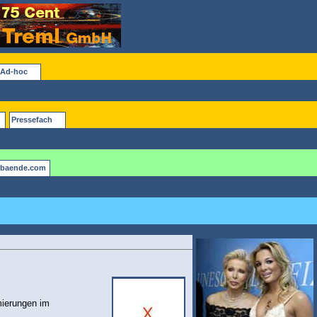
Ad-hoc
Pressefach
rbaende.com
mierungen im