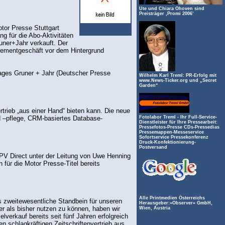
Ute und Chiara Ohoven sind
Preisträger ‚Promi 2006’
tor Presse Stuttgart
g für die Abo-Aktivitäten
ner+Jahr verkauft. Der
onnementgeschäft vor dem Hintergrund
lages Gruner + Jahr (Deutscher Presse
Wilhelm Karl Treml: PR-Erfolg mit
www.News-Ticker.org und „Secret
Garden“
rtrieb „aus einer Hand“ bieten kann. Die neue
 –pflege, CRM-basiertes Database-
Fotolabor Treml - Ihr Full-Service-
Dienstleister für Ihre Pressearbeit:
Pressefotos-Presse CDs-Pressedias
Pressemappen-Messeservice
Sofortservice Pressekonferenz
Druck-Konfektionierung-
Postversand
DPV Direct unter der Leitung von Uwe Henning
für die Motor Presse-Titel bereits
Alle Printmedien Österreichs
s zweitewesentliche Standbein für unseren
Herausgeber:»Observer« GmbH,
er als bisher nutzen zu können, haben wir
Wien, Austria
erkauf bereits seit fünf Jahren erfolgreich
en schlagkräftigen Zeitschriftenvertrieb aus