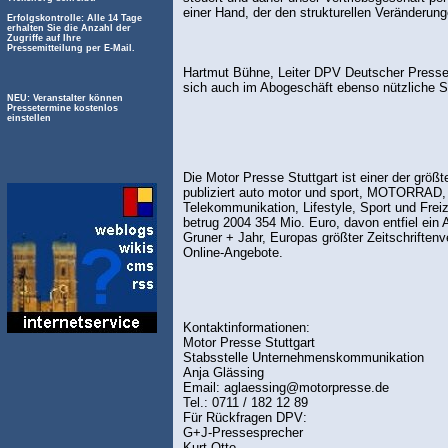
einer Hand, der den strukturellen Veränderunge
Erfolgskontrolle: Alle 14 Tage
erhalten Sie die Anzahl der
Zugriffe auf Ihre
Pressemitteilung per E-Mail.
Hartmut Bühne, Leiter DPV Deutscher Presse V
sich auch im Abogeschäft ebenso nützliche Sy
NEU: Veranstalter können
Pressetermine kostenlos
einstellen
Die Motor Presse Stuttgart ist einer der größ
publiziert auto motor und sport, MOTORRAD, 
Telekommunikation, Lifestyle, Sport und Frei
betrug 2004 354 Mio. Euro, davon entfiel ein
Gruner + Jahr, Europas größter Zeitschriftenv
Online-Angebote.
Kontaktinformationen:
Motor Presse Stuttgart
Stabsstelle Unternehmenskommunikation
Anja Glässing
Email: aglaessing@motorpresse.de
Tel.: 0711 / 182 12 89
Für Rückfragen DPV:
G+J-Pressesprecher
Kurt Otto