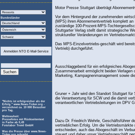
Motor Presse Stuttgart überträgt Abonnementv
Vor dem Hintergrund der zunehmenden wirtsch
Bundesländer
(MPS) ihren Abonnementvertrieb komplett an ih
zuständige 100-Prozent-MPS-Tochtergesells
Stuttgarter Verlag stellt damit strategische 
struktureller Veränderungen im Vertriebsmarkt 
Das MPS-Einzelvertriebs-geschäft wird bereit
Vertrieb) durchgeführt.
Anmelden NTO E-Mail-Service
Ausschlaggebend für ein erfolgreiches Abogesc
Zusammenarbeit ermöglicht beiden Verlagen 
Marketing, Kampagnenmanagement sowie die 
Gruner + Jahr wird den Standort Stuttgart f
die Verantwortung für SCW und die damit verb
"Nichts ist erfolgreicher als der
verantwortlichen Vertriebsleitungen im DPV G
Erfolg." www.News-Ticker.org -
verzeichnet ca. 10 000 Besucher
pro Tag.
Weltneuheit:
Pressefotos mit Rückseitentext
Dazu Dr. Friedrich Wehrle, Geschäftsführer d
in Farbe ab 0,49
vertrieblichen Erfolg. Um die Vertriebsmärkt
Fotolabor Treml GmbH
entschieden, auch das Abogeschäft im Verbund
Was die Presse über www.News-
steuert und daher unser Vertriebsgeschäft perf
Ticker.org schreibt.