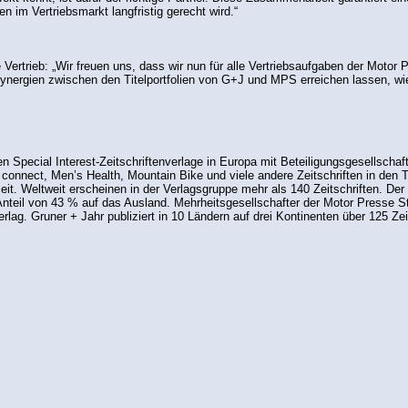
n im Vertriebsmarkt langfristig gerecht wird.“
ertrieb: „Wir freuen uns, dass wir nun für alle Vertriebsaufgaben der Motor 
nergien zwischen den Titelportfolien von G+J und MPS erreichen lassen, wie d
ten Special Interest-Zeitschriftenverlage in Europa mit Beteiligungsgesellscha
connect, Men’s Health, Mountain Bike und viele andere Zeitschriften in den
zeit. Weltweit erscheinen in der Verlagsgruppe mehr als 140 Zeitschriften. D
 Anteil von 43 % auf das Ausland. Mehrheitsgesellschafter der Motor Presse S
erlag. Gruner + Jahr publiziert in 10 Ländern auf drei Kontinenten über 125 Z