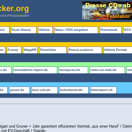
ker.org
 und Pressestellen
ich
Push-Dienst
Hitliste
News / RSS eingeben
Pressewelt
NTO 
en
Forum
MegaPR
PressView
PressLocations
Hitliste Portale
ns.de
innovations-report.de
europa.eu.int
news-on-web.de
ve
de
gosee.de
kino-zeit.de
kulturkurier.de
kleinreport.ch
rt und Gruner + Jahr garantiert effizienten Vertrieb „aus einer Hand“ / Opti
 mit EV-Geschäft / Stando