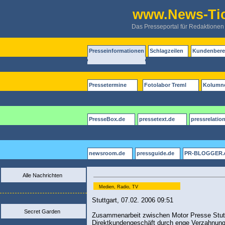
www.News-Tic
Das Presseportal für Redaktionen
Presseinformationen
Schlagzeilen
Kundenbere
Pressetermine
Fotolabor Treml
Kolumn
PresseBox.de
pressetext.de
pressrelatio
newsroom.de
pressguide.de
PR-BLOGGER.
Alle Nachrichten
Medien, Radio, TV
Stuttgart, 07.02. 2006 09:51
Secret Garden
Zusammenarbeit zwischen Motor Presse Stuttga
Direktkundengeschäft durch enge Verzahnung