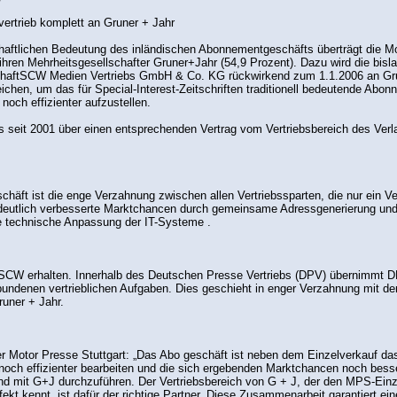
ertrieb komplett an Gruner + Jahr
aftlichen Bedeutung des inländischen Abonnementgeschäfts überträgt die Mo
ren Mehrheitsgesellschafter Gruner+Jahr (54,9 Prozent). Dazu wird die bislan
chaftSCW Medien Vertriebs GmbH & Co. KG rückwirkend zum 1.1.2006 an Gru
Weichen, um das für Special-Interest-Zeitschriften traditionell bedeutende Ab
noch effizienter aufzustellen.
s seit 2001 über einen entsprechenden Vertrag vom Vertriebsbereich des Ver
häft ist die enge Verzahnung zwischen allen Vertriebssparten, die nur ein Ve
deutlich verbesserte Marktchancen durch gemeinsame Adressgenerierung und
technische Anpassung der IT-Systeme .
ür SCW erhalten. Innerhalb des Deutschen Presse Vertriebs (DPV) übernimmt 
undenen vertrieblichen Aufgaben. Dies geschieht in enger Verzahnung mit den 
runer + Jahr.
er Motor Presse Stuttgart: „Das Abo geschäft ist neben dem Einzelverkauf da
e noch effizienter bearbeiten und die sich ergebenden Marktchancen noch bess
 mit G+J durchzuführen. Der Vertriebsbereich von G + J, der den MPS-Einzelv
ekt kennt, ist dafür der richtige Partner. Diese Zusammenarbeit garantiert ein