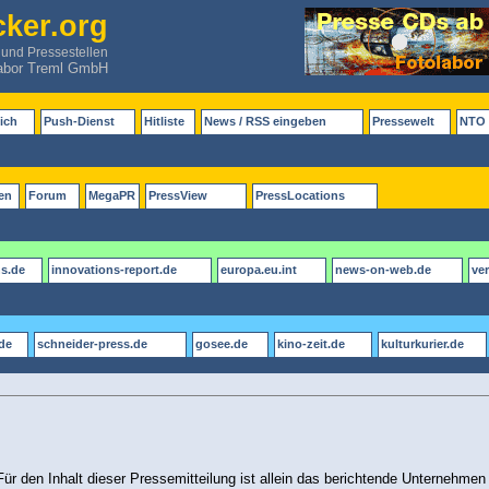
ker.org
 und Pressestellen
abor Treml GmbH
ich
Push-Dienst
Hitliste
News / RSS eingeben
Pressewelt
NTO 
en
Forum
MegaPR
PressView
PressLocations
ns.de
innovations-report.de
europa.eu.int
news-on-web.de
ve
de
schneider-press.de
gosee.de
kino-zeit.de
kulturkurier.de
ür den Inhalt dieser Pressemitteilung ist allein das berichtende Unternehmen 