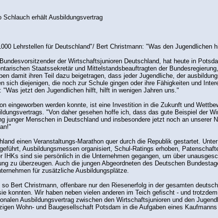
o Schlauch erhält Ausbildungsvertrag
00 Lehrstellen für Deutschland"/ Bert Christmann: "Was den Jugendlichen hilf
Bundesvorsitzender der Wirtschaftsjunioren Deutschland, hat heute in Potsd
tarischen Staatssekretär und Mittelstandsbeauftragten der Bundesregierung
ben damit ihren Teil dazu beigetragen, dass jeder Jugendliche, der ausbildungs
ich diejenigen, die noch zur Schule gingen oder ihre Fähigkeiten und Intere
 "Was jetzt den Jugendlichen hilft, hilft in wenigen Jahren uns."
tion eingeworben werden konnte, ist eine Investition in die Zukunft und Wett
ungsvertrags. "Von daher gesehen hoffe ich, dass das gute Beispiel der Wir
ng junger Menschen in Deutschland und insbesondere jetzt noch an unserer N
an!"
hland einen Veranstaltungs-Marathon quer durch die Republik gestartet. Unter
geführt, Ausbildungsmessen organisiert, Schul-Ratings erhoben, Patenschaft
er IHKs sind sie persönlich in die Unternehmen gegangen, um über unausgesc
ildung zu überzeugen. Auch die jungen Abgeordneten des Deutschen Bundesta
nternehmen für zusätzliche Ausbildungsplätze.
, so Bert Christmann, offenbare nur den Riesenerfolg in der gesamten deuts
ie konnten. Wir haben neben vielen anderen im Teich gefischt - und trotzde
onalen Ausbildungsvertrag zwischen den Wirtschaftsjunioren und den Jugend
tzigen Wohn- und Baugesellschaft Potsdam in die Aufgaben eines Kaufmanns