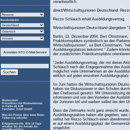
verantwortlich.
direct/Wirtschaftsjunioren Deutschland: Rezz
Rezzo Schlauch erhält Ausbildungsvertrag
Bundesländer
Wirtschaftsjunioren Deutschland übergeben "10
Berlin, 13. Dezember 2004. Bert Christmann, 
Praktikumsplätze symbolisch an den Parlamen
Wirtschaftsjunioren", so Bert Christmann, "ha
Ausbildungsplatzes bekommt." Zudem könnten s
Anmelden NTO E-Mail-Service
der zusätzlichen Praktikumsplätze orientieren:
"Jeder Ausbildungsvertrag, der mit dieser Ak
Schlauch nach der Entgegennahme des Ausbild
möglichst viele Unternehmen an der Ausbildu
wirklich auf jeden einzelnen Ausbildungsplatz 
Im Juni hatten die Wirtschaftsjunioren Deutsc
haben sie Diskussionen in den Schulen durch
den Chefsessel gesetzt. Mit Unterstützung d
informieren und von den Vorteilen der Ausb
Weltneuheit:
der Junioren teil und warben selbst bei den U
Pressefotos mit Rückseitentext
in Farbe ab 0,49
Fotolabor Treml GmbH
Dass die Zielmarke nicht ganz erreicht wurde
Ausbildungspaktes haben alle gegeben, was s
Was die Presse über www.News-
Ticker.org schreibt.
selbst hat Rezzo Schlauch einen überdimensi
er auf einem Ausbildungsplatz der Gemeinnü
Erfolgskontrolle: Alle 14 Tage
erhalten Sie die Anzahl der
eingeführt.
Zugriffe auf Ihre