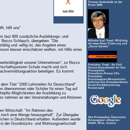
Thomas Gottschalk ist der
Promi 2005
t, hilft uns"
am fast 900 zusätzliche Ausbildungs- und
, Rezzo Schlauch, übergeben. "Die
Wilhelm Karl Treml: PR-Erfolg
mit www.News-Ticker.org und
fähig und -willig ist, das Angebot eines
„Secret Garden“
ssen besser einschätzen wollten, mit Hilfe eines
bewerbsfähigkeit unserer Unternehmen", so Rezzo
Fotolabor Treml - Ihr Full-
tschaftsjunioren Schule macht und sich
Service-Dienstleister für Ihre
achvermittlungsaktion beteiligen. Es kommt
Pressearbeit:
Pressefotos-Presse CDs-
Pressedias
Pressemappen-Messeservice
Sofortservice Pressekonferenz
 dem Titel "1000 Lehrstellen für Deutschland"
Druck-Konfektionierung-
en übernommen oder Schüler für einen Tag auf
Postversand
höpfte Möglichkeiten der Ausbildung zu
ges nahmen an den Veranstaltungen und Aktionen
chen Wirtschaft: "Im Rahmen des
m noch eine Menge herausgeholt". Zur Übergabe
Alle Printmedien Österreichs
lichen in Deutschland erhalten. Außerdem wurde
Herausgeber:»Observer«
 in der Grundstücks- und Wohnungswirtschaft
GmbH, Wien, Austria