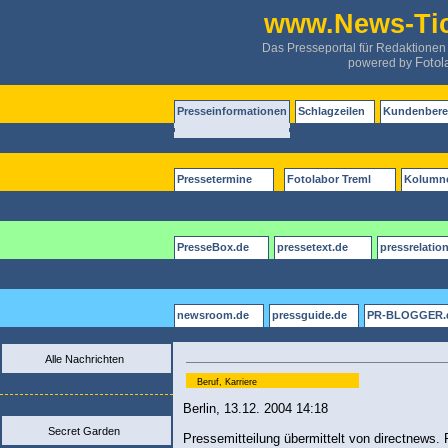
www.News-Tic
Das Presseportal für Redaktionen
Fotol
powered by
Presseinformationen
Schlagzeilen
Kundenbere
Pressetermine
Fotolabor Treml
Kolumn
PresseBox.de
pressetext.de
pressrelatio
newsroom.de
pressguide.de
PR-BLOGGER.
Alle Nachrichten
Beruf, Karriere
Berlin, 13.12. 2004 14:18
Secret Garden
Pressemitteilung übermittelt von directnews. F