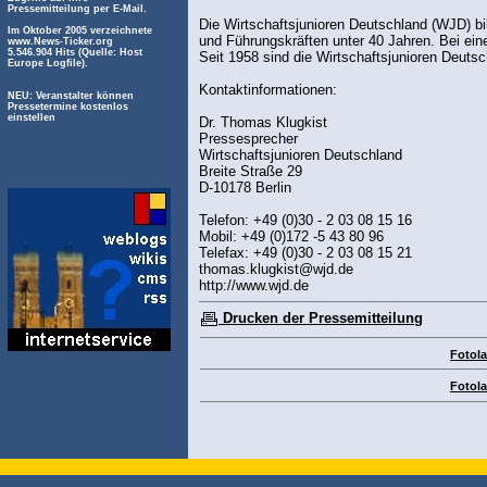
Pressemitteilung per E-Mail.
Die Wirtschaftsjunioren Deutschland (WJD) bi
Im Oktober 2005 verzeichnete
und Führungskräften unter 40 Jahren. Bei ein
www.News-Ticker.org
5.546.904 Hits (Quelle: Host
Seit 1958 sind die Wirtschaftsjunioren Deuts
Europe Logfile).
Kontaktinformationen:
NEU: Veranstalter können
Pressetermine kostenlos
einstellen
Dr. Thomas Klugkist
Pressesprecher
Wirtschaftsjunioren Deutschland
Breite Straße 29
D-10178 Berlin
Telefon: +49 (0)30 - 2 03 08 15 16
Mobil: +49 (0)172 -5 43 80 96
Telefax: +49 (0)30 - 2 03 08 15 21
thomas.klugkist@wjd.de
http://www.wjd.de
Drucken der Pressemitteilung
Fotol
Fotol