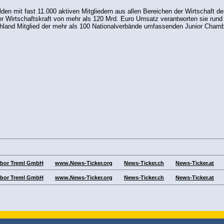
lden mit fast 11.000 aktiven Mitgliedern aus allen Bereichen der Wirtschaft
er Wirtschaftskraft von mehr als 120 Mrd. Euro Umsatz verantworten sie rund
chland Mitglied der mehr als 100 Nationalverbände umfassenden Junior Chamber
abor Treml GmbH
www.News-Ticker.org
News-Ticker.ch
News-Ticker.at
abor Treml GmbH
www.News-Ticker.org
News-Ticker.ch
News-Ticker.at