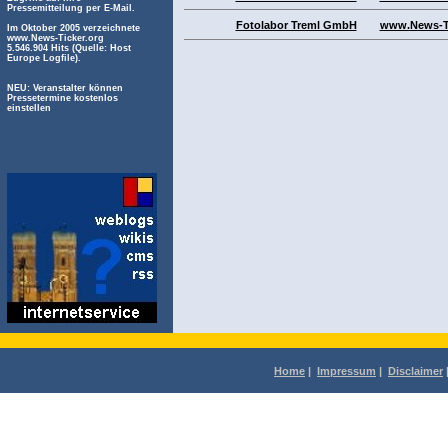
Pressemitteilung per E-Mail.
Fotolabor Treml GmbH
www.News-Ti
Im Oktober 2005 verzeichnete
www.News-Ticker.org
5.546.904 Hits (Quelle: Host
Europe Logfile).
NEU: Veranstalter können
Pressetermine kostenlos
einstellen
Home
|
Impressum
|
Disclaimer