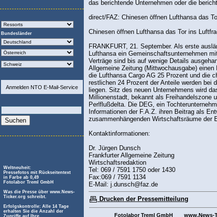
das berichtende Unternehmen oder die berichte
direct/FAZ: Chinesen öffnen Lufthansa das Tor
Chinesen öffnen Lufthansa das Tor ins Luftfr
Bundesländer
FRANKFURT, 21. September. Als erste auslän
Lufthansa ein Gemeinschaftsunternehmen mit
Verträge sind bis auf wenige Details ausgehand
Allgemeine Zeitung (Mittwochausgabe) einen B
die Lufthansa Cargo AG 25 Prozent und die ch
restlichen 24 Prozent der Anteile werden bei
Anmelden NTO E-Mail-Service
liegen. Sitz des neuen Unternehmens wird d
Millionenstadt, bekannt als Freihandelszone 
Perlflußdelta. Die DEG, ein Tochterunterneh
Informationen der F.A.Z. ihren Beitrag als Ent
zusammenhängenden Wirtschaftsräume der E
Kontaktinformationen:
Dr. Jürgen Dunsch
Frankfurter Allgemeine Zeitung
Wirtschaftsredaktion
Weltneuheit:
Tel: 069 / 7591 1750 oder 1430
Pressefotos mit Rückseitentext
Fax:069 / 7591 1134
in Farbe ab 0,49
Fotolabor Treml GmbH
E-Mail: j.dunsch@faz.de
Was die Presse über www.News-
Ticker.org schreibt.
Drucken der Pressemitteilung
Erfolgskontrolle: Alle 14 Tage
erhalten Sie die Anzahl der
Fotolabor Treml GmbH
www.News-Ti
Zugriffe auf Ihre