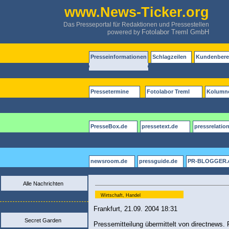
www.News-Ticker.org
Das Presseportal für Redaktionen und Pressestellen
Fotolabor Treml GmbH
powered by
Presseinformationen
Schlagzeilen
Kundenbere
Pressetermine
Fotolabor Treml
Kolumn
PresseBox.de
pressetext.de
pressrelatio
newsroom.de
pressguide.de
PR-BLOGGER.
Alle Nachrichten
Wirtschaft, Handel
Frankfurt, 21.09. 2004 18:31
Secret Garden
Pressemitteilung übermittelt von directnews. F