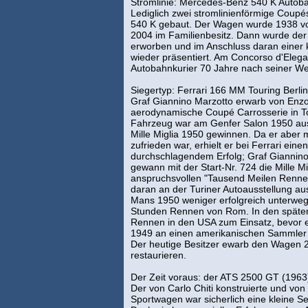
Stromlinie: Mercedes-Benz 540 K Autoba
Lediglich zwei stromlinienförmige Cou
540 K gebaut. Der Wagen wurde 1938 von
2004 im Familienbesitz. Dann wurde der
erworben und im Anschluss daran einer
wieder präsentiert. Am Concorso d'Elega
Autobahnkurier 70 Jahre nach seiner We
Siegertyp: Ferrari 166 MM Touring Berlin
Graf Giannino Marzotto erwarb von Enzo
aerodynamische Coupé Carrosserie in To
Fahrzeug war am Genfer Salon 1950 ausg
Mille Miglia 1950 gewinnen. Da er aber 
zufrieden war, erhielt er bei Ferrari ei
durchschlagendem Erfolg; Graf Giannino
gewann mit der Start-Nr. 724 die Mille 
anspruchsvollen "Tausend Meilen Rennen
daran an der Turiner Autoausstellung 
Mans 1950 weniger erfolgreich unterwe
Stunden Rennen von Rom. In den späten 
Rennen in den USA zum Einsatz, bevor 
1949 an einen amerikanischen Sammler v
Der heutige Besitzer ewarb den Wagen 20
restaurieren.
Der Zeit voraus: der ATS 2500 GT (1963
Der von Carlo Chiti konstruierte und vo
Sportwagen war sicherlich eine kleine S