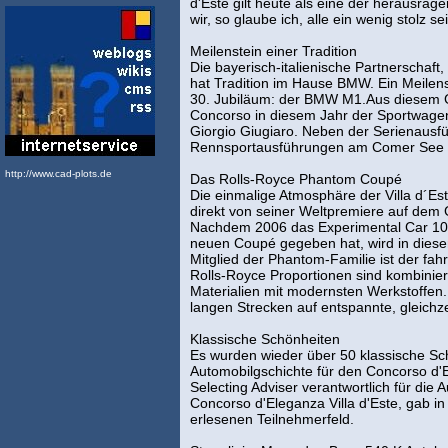
d'Este gilt heute als eine der herausrag
wir, so glaube ich, alle ein wenig stolz sei
Meilenstein einer Tradition
Die bayerisch-italienische Partnerschaft
hat Tradition im Hause BMW. Ein Meilenst
30. Jubiläum: der BMW M1.Aus diesem 
Concorso in diesem Jahr der Sportwagen
Giorgio Giugiaro. Neben der Serienausf
Rennsportausführungen am Comer See z
http://www.cad-plots.de
Das Rolls-Royce Phantom Coupé
Die einmalige Atmosphäre der Villa d´Est
direkt von seiner Weltpremiere auf de
Nachdem 2006 das Experimental Car 101E
neuen Coupé gegeben hat, wird in diese
Mitglied der Phantom-Familie ist der fahr
Rolls-Royce Proportionen sind kombinier
Materialien mit modernsten Werkstoffen.
langen Strecken auf entspannte, gleichze
Klassische Schönheiten
Es wurden wieder über 50 klassische S
Automobilgschichte für den Concorso d'
Selecting Adviser verantwortlich für di
Concorso d'Eleganza Villa d'Este, gab i
erlesenen Teilnehmerfeld.