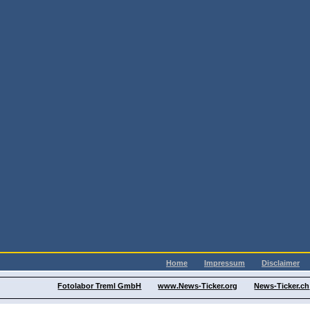
Home
Impressum
Disclaimer
Fotolabor Treml GmbH
www.News-Ticker.org
News-Ticker.ch