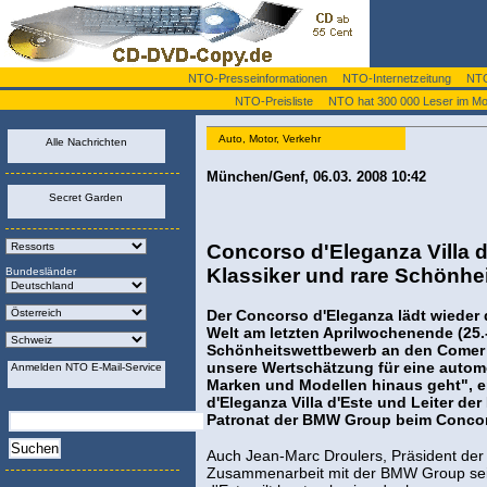
NTO-Presseinformationen
NTO-Internetzeitung
NTO
NTO-Preisliste
NTO hat 300 000 Leser im Mo
Auto, Motor, Verkehr
Alle Nachrichten
München/Genf, 06.03. 2008 10:42
Secret Garden
Concorso d'Eleganza Villa d
Klassiker und rare Schönhe
Bundesländer
Der Concorso d'Eleganza lädt wieder
Welt am letzten Aprilwochenende (25.-
Schönheitswettbewerb an den Comer 
unsere Wertschätzung für eine automo
Anmelden NTO E-Mail-Service
Marken und Modellen hinaus geht", e
d'Eleganza Villa d'Este und Leiter de
Patronat der BMW Group beim Concor
Auch Jean-Marc Droulers, Präsident der V
Zusammenarbeit mit der BMW Group seit