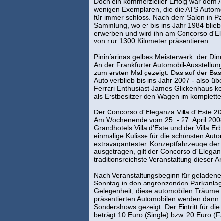
Doch ein kommerzieller Erfolg war dem A
wenigen Exemplaren, die die ATS Automob
für immer schloss. Nach dem Salon in P
Sammlung, wo er bis ins Jahr 1984 blie
erwerben und wird ihn am Concorso d'Eleg
von nur 1300 Kilometer präsentieren.
Pininfarinas gelbes Meisterwerk: der Di
An der Frankfurter Automobil-Ausstellu
zum ersten Mal gezeigt. Das auf der Ba
Auto verblieb bis ins Jahr 2007 - also übe
Ferrari Enthusiast James Glickenhaus k
als Erstbesitzer den Wagen im komplett
Der Concorso d´Eleganza Villa d´Este 2
Am Wochenende vom 25. - 27. April 2008
Grandhotels Villa d'Este und der Villa 
einmalige Kulisse für die schönsten Au
extravagantesten Konzeptfahrzeuge der
ausgetragen, gilt der Concorso d´Eleganz
traditionsreichste Veranstaltung dieser Ar
Nach Veranstaltungsbeginn für geladen
Sonntag in den angrenzenden Parkanlagen
Gelegenheit, diese automobilen Träume 
präsentierten Automobilen werden dann 
Sondershows gezeigt. Der Eintritt für die
beträgt 10 Euro (Single) bzw. 20 Euro (F