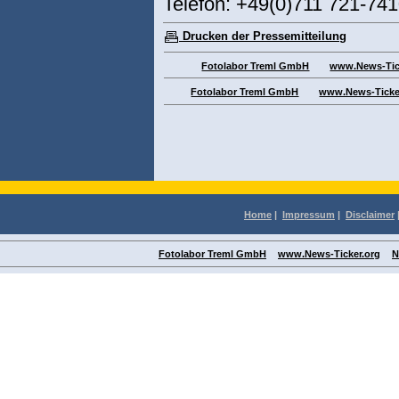
Telefon: +49(0)711 721-74
Drucken der Pressemitteilung
Fotolabor Treml GmbH
www.News-Tic
Fotolabor Treml GmbH
www.News-Ticke
Home
|
Impressum
|
Disclaimer
Fotolabor Treml GmbH
www.News-Ticker.org
N