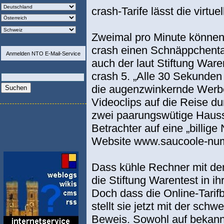
crash-Tarife lässt die virtue
Zweimal pro Minute können 
crash einen Schnäppchentar
Anmelden NTO E-Mail-Service
auch der laut Stiftung Waren
crash 5. „Alle 30 Sekunden 
die augenzwinkernde Werbe
Videoclips auf die Reise d
zwei paarungswütige Haus
Betrachter auf eine „billig
Website www.saucoole-numm
Dass kühle Rechner mit den 
die Stiftung Warentest in i
Doch dass die Online-Tarif
stellt sie jetzt mit der s
Beweis. Sowohl auf bekann