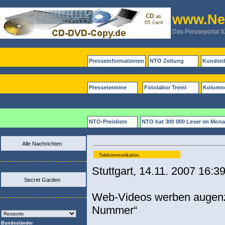
www.New
Das Presseportal f
Presseinformationen
NTO Zeitung
Kundenb
Pressetermine
Fotolabor Treml
Kolumn
NTO-Preisliste
NTO hat 300 000 Leser im Mona
Alle Nachrichten
Telekommunikation
Stuttgart, 14.11. 2007 16:3
Secret Garden
Web-Videos werben augenzw
Nummer“
Bundesländer