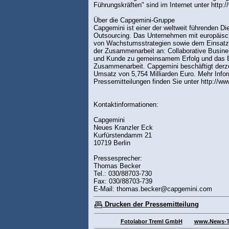
Führungskräften" sind im Internet unter http:
Über die Capgemini-Gruppe
Capgemini ist einer der weltweit führenden D
Outsourcing. Das Unternehmen mit europäis
von Wachstumsstrategien sowie dem Einsatz 
der Zusammenarbeit an: Collaborative Busines
und Kunde zu gemeinsamem Erfolg und das E
Zusammenarbeit. Capgemini beschäftigt derzei
Umsatz von 5,754 Milliarden Euro. Mehr Inf
Pressemitteilungen finden Sie unter http://
Kontaktinformationen:
Capgemini
Neues Kranzler Eck
Kurfürstendamm 21
10719 Berlin
Pressesprecher:
Thomas Becker
Tel.: 030/88703-730
Fax: 030/88703-739
E-Mail: thomas.becker@capgemini.com
Drucken der Pressemitteilung
Fotolabor Treml GmbH
www.News-Ti