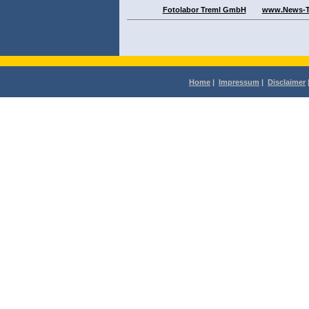
Fotolabor Treml GmbH
www.News-Ti
Home
|
Impressum
|
Disclaimer