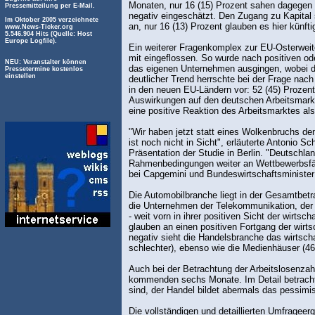
Monaten, nur 16 (15) Prozent sahen dagegen e
Pressemitteilung per E-Mail.
negativ eingeschätzt. Den Zugang zu Kapital
Im Oktober 2005 verzeichnete
an, nur 16 (13) Prozent glauben es hier künfti
www.News-Ticker.org
5.546.904 Hits (Quelle: Host
Europe Logfile).
Ein weiterer Fragenkomplex zur EU-Osterweit
mit eingeflossen. So wurde nach positiven od
NEU: Veranstalter können
das eigenen Unternehmen ausgingen, wobei das
Pressetermine kostenlos
einstellen
deutlicher Trend herrschte bei der Frage nach
in den neuen EU-Ländern vor: 52 (45) Prozent 
Auswirkungen auf den deutschen Arbeitsmarkt
eine positive Reaktion des Arbeitsmarktes al
"Wir haben jetzt statt eines Wolkenbruchs de
ist noch nicht in Sicht", erläuterte Antonio 
Präsentation der Studie in Berlin. "Deutschla
Rahmenbedingungen weiter an Wettbewerbsfäh
bei Capgemini und Bundeswirtschaftsminister
Die Automobilbranche liegt in der Gesamtbetr
die Unternehmen der Telekommunikation, der B
- weit vorn in ihrer positiven Sicht der wirt
glauben an einen positiven Fortgang der wirts
negativ sieht die Handelsbranche das wirtsc
schlechter), ebenso wie die Medienhäuser (46 
Auch bei der Betrachtung der Arbeitslosenzah
kommenden sechs Monate. Im Detail betrachte
sind, der Handel bildet abermals das pessimis
Die vollständigen und detaillierten Umfragee