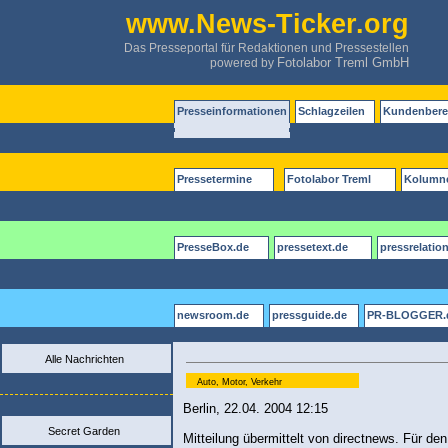
www.News-Ticker.org
Das Presseportal für Redaktionen und Pressestellen
Fotolabor Treml GmbH
powered by
Presseinformationen
Schlagzeilen
Kundenbere
Pressetermine
Fotolabor Treml
Kolumn
PresseBox.de
pressetext.de
pressrelatio
newsroom.de
pressguide.de
PR-BLOGGER.
Alle Nachrichten
Auto, Motor, Verkehr
Berlin, 22.04. 2004 12:15
Secret Garden
Mitteilung übermittelt von directnews. Für den