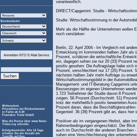
verantwortlich.
DIRECT/Capgemini: Studie - Wirtschaftsstim
Studie: Wirtschaftsstimmung in der Automobi
Bundesländer
Mehr als die Hälfte der Unternehmen wollen 
noch verstärken
Berlin, 22. April 2004 - Im Vergleich mit and
Entwicklung im kommenden halben Jahr als übe
Anmelden NTO E-Mail-Service
Prozent, schätzen die wirtschaftliche Entwi
ein, dagegen sehen sie nur 20 (33) Prozent n
positiv gesehen: Die Auftragslage habe sich
Prozent, verschlechtert nur 17 (25) Prozent. 
nächsten halben Jahr mehr Aufträge zu erwart
Wirtschaftsstimmungsbild in der Automobilbr
Management- und IT-Beratung Capgemini unte
Besserungen im eigenen Unternehmen werden 
1.723 Teilnehmer der Studie davon 8 Prozent 
zeigen. 56 Prozent (Durchschnitt: 51) Prozent
trotz der mehrheitlich positiv bewerteten Aus
Weltneuheit:
Prozent daran, dass die Beschäftigtenzahlen
Pressefotos mit Rückseitentext
Gegenteil: 36 (39) Prozent gibt an, dass hie
in Farbe ab 0,49
Fotolabor Treml GmbH
Positiver als im vergangenen Herbst, aber im
Was die Presse über www.News-
Ticker.org schreibt.
Rahmenbedingungen eingeschätzt. Der Blick au
auch im Durchschnitt der anderen Branchen - 
Erfolgskontrolle: Alle 14 Tage
erhalten Sie die Anzahl der
sahen eine Verschlechterung des unternehme
Zugriffe auf Ihre