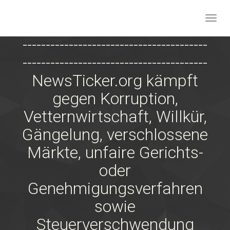
Togg
navig
----------------------------------------
Skip
to
----------------------------------------
main
NewsTicker.org kämpft
content
gegen Korruption,
Vetternwirtschaft, Willkür,
Gängelung, verschlossene
Märkte, unfaire Gerichts-
oder
Genehmigungsverfahren
sowie
Steuerverschwendung