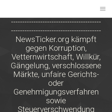
Togg
navig
----------------------------------------
Skip
to
----------------------------------------
main
NewsTicker.org kämpft
content
gegen Korruption,
Vetternwirtschaft, Willkür,
Gängelung, verschlossene
Märkte, unfaire Gerichts-
oder
Genehmigungsverfahren
sowie
Steuerverschwendung