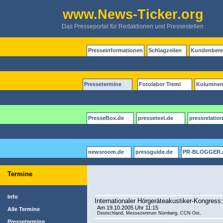
www.News-Ticker.org
Das Presseportal für Redaktionen und Pressestellen
Presseinformationen
Schlagzeilen
Kundenbere
Pressetermine
Fotolabor Treml
Kolumne
PresseBox.de
pressetext.de
pressrelatio
newsroom.de
pressguide.de
PR-BLOGGER.
Termine
Info
Internationaler Hörgeräteakustiker-Kongress
Am 19.10.2005 Uhr 11:15
Alle Termine
Deutschland, Messezentrum Nürnberg, CCN Ost,
Pressetermine