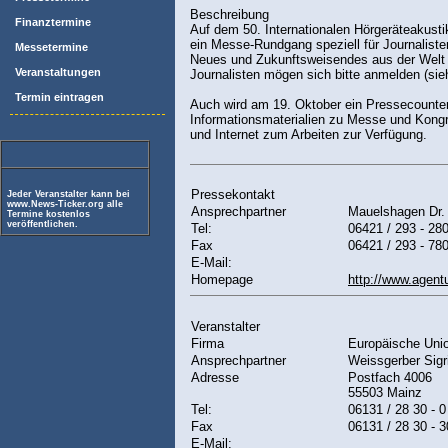
Beschreibung
Finanztermine
Auf dem 50. Internationalen Hörgeräteakusti
ein Messe-Rundgang speziell für Journalisten
Messetermine
Neues und Zukunftsweisendes aus der Welt d
Veranstaltungen
Journalisten mögen sich bitte anmelden (sie
Termin eintragen
Auch wird am 19. Oktober ein Pressecounter e
Informationsmaterialien zu Messe und Kongr
und Internet zum Arbeiten zur Verfügung.
Pressekontakt
Jeder Veranstalter kann bei
www.News-Ticker.org alle
Ansprechpartner
Mauelshagen Dr.
Termine kostenlos
veröffentlichen.
Tel:
06421 / 293 - 28
Fax
06421 / 293 - 78
E-Mail:
Homepage
http://www.agent
Veranstalter
Firma
Europäische Unio
Ansprechpartner
Weissgerber Sigr
Adresse
Postfach 4006
55503 Mainz
Tel:
06131 / 28 30 - 0
Fax
06131 / 28 30 - 3
E-Mail: