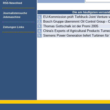
RSS-Newsfeed
Die am häufigsten versandt
Journalistensuche
EU-Kommission prüft Tiefdruck-Joint Venture v
1.
Jobmaschine
Bosch Gruppe übernimmt Oil Control Group - O
2.
Thomas Gottschalk ist der Promi 2005
3.
Zeitungen Links
China's Exports of Agricultural Products Turne
4.
Siemens Power Generation liefert Turbinen für
5.