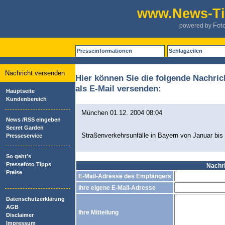
www.News-Ti
Fot
powered by
Presseinformationen
Schlagzeilen
Nachricht versenden
Hier können Sie die folgende Nachric
als E-Mail versenden:
Hauptseite
Kundenbereich
München 01.12. 2004 08:04
News /RSS eingeben
Secret Garden
Straßenverkehrsunfälle in Bayern von Januar bis
Presseservice
So geht's
Pressefoto Tipps
Nachr
Preise
E-Mail-Adresse des Empfängers
Ihre eigene E-Mail-Adresse
Datenschutzerklärung
AGB
Ihre Mitteilung
Disclaimer
Impressum