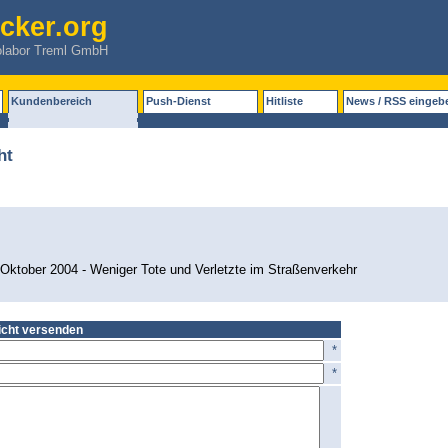
cker.org
olabor Treml GmbH
Kundenbereich
Push-Dienst
Hitliste
News / RSS eingeb
ht
 Oktober 2004 - Weniger Tote und Verletzte im Straßenverkehr
icht versenden
*
*