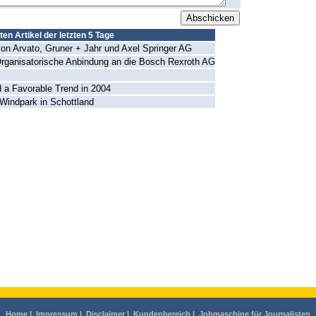
en Artikel der letzten 5 Tage
on Arvato, Gruner + Jahr und Axel Springer AG
rganisatorische Anbindung an die Bosch Rexroth AG
d a Favorable Trend in 2004
 Windpark in Schottland
Home
|
Impressum
|
Disclaimer
|
Kundenbereich
|
Jobmaschine für Journalisten