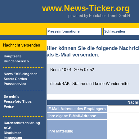
www.News-Ticker.org
Fotolabor Treml GmbH
powered by
Presseinformationen
Schlagzeilen
Nachricht versenden
Hier können Sie die folgende Nachric
als E-Mail versenden:
Hauptseite
Kundenbereich
Berlin 10.01. 2005 07:52
News /RSS eingeben
Secret Garden
direct/BÄK: Statine sind keine Wundermittel
Presseservice
So geht's
Pressefoto Tipps
Nachr
Preise
E-Mail-Adresse des Empfängers
Ihre eigene E-Mail-Adresse
Datenschutzerklärung
AGB
Ihre Mitteilung
Disclaimer
Impressum