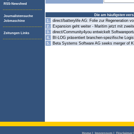
RSS-Newsfeed
Die am häufigsten versa
Journalistensuche
direct/batterylife AG: Folie zur Regeneration v
1.
Jobmaschine
Expansion geht weiter - Maritim jetzt mit zwei
2.
direct/Community4you entwickelt Softwareport
3.
Zeitungen Links
BI-LOG präsentiert branchen-spezifische Logist
4.
Beta Systems Software AG seeks merger of Kl
5.
Home
|
Impressum
|
Disclaimer